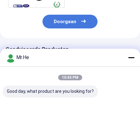
Doorgaan
Geadviseerde Producten
Mr.He
10:45 PM
Good day, what product are you looking for?
Van de de Vezel
Van de de
De compatibel
Optische
Zendontvangermodule
Optische Modu
Zendontvanger 10GB
van vezel de
xenpak-10gb-
van netwerksc SFP
Optische SFP Wijze
SFP/de Modul
Richtingmm.
Compatibele xenpak-
Coppe van 10
Beste prijs
Beste prijs
Beste pri
Compatibel xenpak-
10gb-LR van Sc
T SFP
10gb-SR van Bi
Duplex Enige