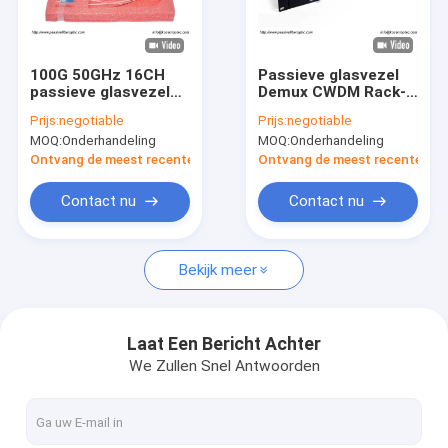
Over ons
Fabriekstocht
100G 50GHz 16CH
Passieve glasvezel
passieve glasvezel
Demux CWDM Rack-
Kwaliteitscontrole
DWDM ABS Casette
mount patch panel
Prijs:
negotiable
Prijs:
negotiable
SC UPC connector
Glasvezel 8 kanaal
MOQ:
Onderhandeling
MOQ:
Onderhandeling
laag PDL
Neem contact met ons op
Ontvang de meest recente Prijs
Ontvang de meest recente Prij
Nieuws
Contact nu
Contact nu
Vraag een offerte
Bekijk meer
Fiber Optic Splitter
Laat Een Bericht Achter
We Zullen Snel Antwoorden
Fiber Optic Patch Cord
Vezel Optische Snelle Schakelaar