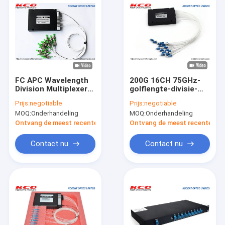
FC APC Wavelength
200G 16CH 75GHz-
Division Multiplexer
golflengte-divisie-
100G 50GHz
multiplexer DWDM
Prijs:
negotiable
Prijs:
negotiable
Passieve ABS-
ABS-module LC UPC
MOQ:
Onderhandeling
MOQ:
Onderhandeling
module DWDM
Ontvang de meest recente Prijs
Ontvang de meest recente Prij
Contact nu
Contact nu
Thuis
Producten
Video's