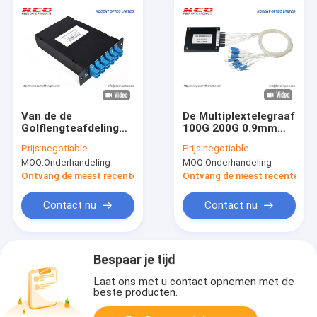
Van de de
De Multiplextelegraaf
Golflengteafdeling
100G 200G 0.9mm
van FTTxoplossingen
van 8CH Mux Demux
Prijs:
negotiable
Prijs:
negotiable
de
DWDM voor de
MOQ:
Onderhandeling
MOQ:
Onderhandeling
Multiplextelegraaflc
Systemen van CATV
UPC 4CH LGX CWDM
FTTx
Ontvang de meest recente Prijs
Ontvang de meest recente Prij
Module
Contact nu
Contact nu
Bespaar je tijd
Laat ons met u contact opnemen met de
beste producten.