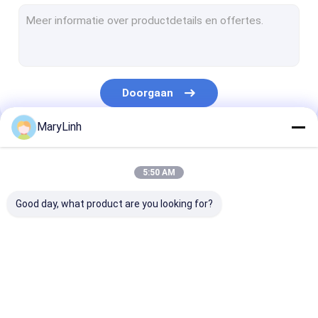
Het Flardkoord van MPO MTP
Glasvezelkabel
Fiber Optic Splice Sluiting
Doorgaan
Fiber Optic Terminal Box
MaryLinh
De Multiplextelegraaf van de golflengteafdeling
Onze Categorieën
Fiber Optic Attenuator
5:50 AM
glasvezel connectoren
Good day, what product are you looking for?
glasvezel-adapter
vezel optisch oppoetsend materiaal
Fiber Optic Splitter
Fiber Optic Patch
Vezel Optisch
Fiber Optic Tools
Cord
Snelle Schakel