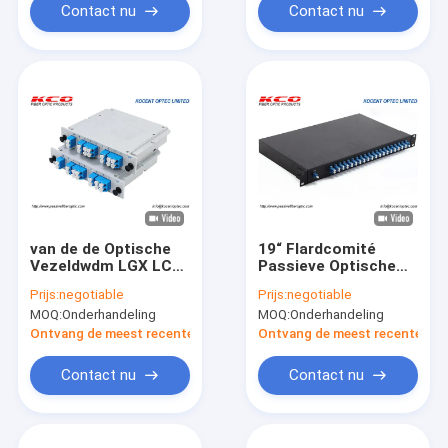
Contact nu
Contact nu
van de de Optische
19“ Flardcomité
Vezeldwdm LGX LC
Passieve Optische
UPC de
DWDM 40CH Enige
Prijs:
negotiable
Prijs:
negotiable
Duplexadapter van
Vezel voor de
MOQ:
Onderhandeling
MOQ:
Onderhandeling
100G 6CH
Netwerken van 3G 4G
Multiplextelegraaf
5G
Ontvang de meest recente Prijs
Ontvang de meest recente Prij
van Cwdm
Contact nu
Contact nu