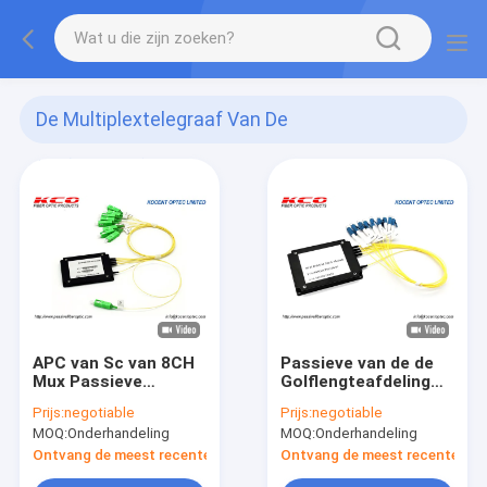
De Multiplextelegraaf Van De
Golflengteafdeling
(29)
APC van Sc van 8CH
Passieve van de de
Mux Passieve
Golflengteafdeling
Optische DWDM
van PON DWMD de
Prijs:
negotiable
Prijs:
negotiable
Schakelaar 100G
Multiplextelegraaf200g
MOQ:
Onderhandeling
MOQ:
Onderhandeling
voor CATV-
8CH ABS Doos LC
Netwerken
UPC
Ontvang de meest recente Prijs
Ontvang de meest recente Prij