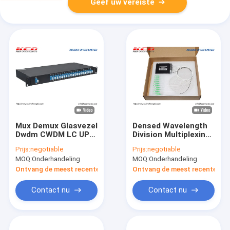
Geef uw vereiste
Mux Demux Glasvezel
Densed Wavelength
Dwdm CWDM LC UPC
Division Multiplexing
19in 1U Passief
ABS Box 9CH
Prijs:
negotiable
Prijs:
negotiable
Optisch DWDM Patch
Glasvezel DWDM SC
MOQ:
Onderhandeling
MOQ:
Onderhandeling
Panel
APC Connector
Single Mode Voor
Ontvang de meest recente Prijs
Ontvang de meest recente Prij
FTTx
Contact nu
Contact nu