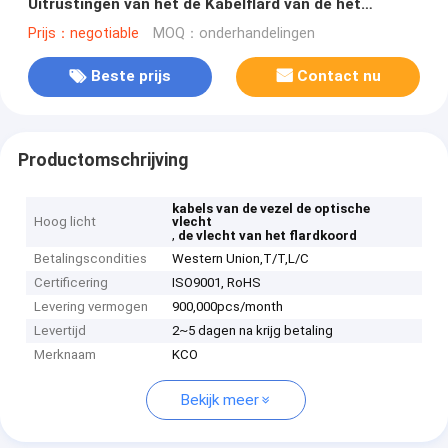
Uitrustingen van het de Kabelflard van de het
Koordvlecht Enige Wijze 4 van Sc Kernen
Prijs：negotiable
MOQ：onderhandelingen
Beste prijs
Contact nu
Productomschrijving
kabels van de vezel de optische
Hoog licht
vlecht
,
de vlecht van het flardkoord
Betalingscondities
Western Union,T/T,L/C
Certificering
ISO9001, RoHS
Levering vermogen
900,000pcs/month
Levertijd
2~5 dagen na krijg betaling
Merknaam
KCO
Bekijk meer