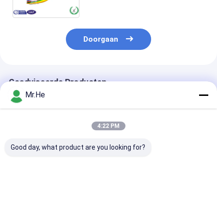
Koordvlecht Enige Wijze 4 van
Sc Kernen
Doorgaan
Geadviseerde Producten
Mr.He
4:22 PM
Good day, what product are you looking for?
FTTA-de Vezel
Van de de Laars
De openluchtk
Optische Kabel
Gepantserd Vezel
van het Vezelfl
50/125 62.5/125
van Nokia NSN van
Kabel van het 
CPRI van Nokia NSN
de Vlechtkabels
Vezel Optische
van het Waterbewijs
Optisch Sc LC MPO
van Ericsson 
Beste prijs
Beste prijs
Beste pri
Multimode Duplex
E2000 Duplexom3
Gepantserde