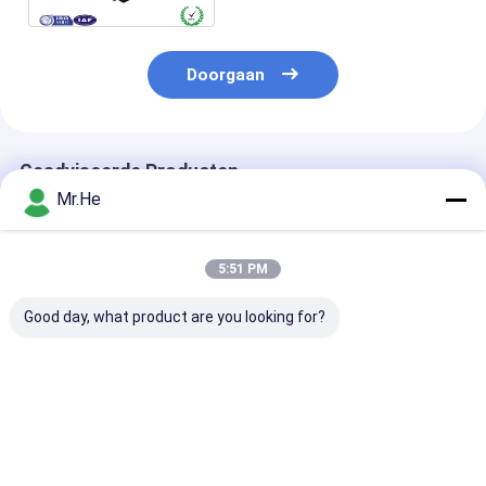
Doorgaan
Geadviseerde Producten
Mr.He
5:51 PM
Good day, what product are you looking for?
Van de de Vezel
Van de de
De compatibel
Optische
Zendontvangermodule
Optische Modu
Zendontvanger 10GB
van vezel de
xenpak-10gb-
van netwerksc SFP
Optische SFP Wijze
SFP/de Modul
Richtingmm.
Compatibele xenpak-
Coppe van 10
Beste prijs
Beste prijs
Beste pri
Compatibel xenpak-
10gb-LR van Sc
T SFP
10gb-SR van Bi
Duplex Enige