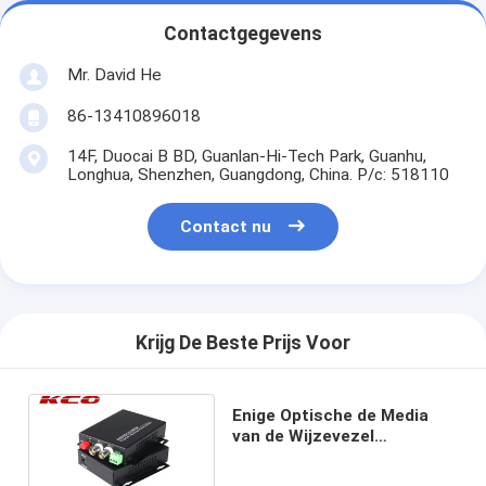
Contactgegevens
Mr. David He
86-13410896018
14F, Duocai B BD, Guanlan-Hi-Tech Park, Guanhu,
Longhua, Shenzhen, Guangdong, China. P/c: 518110
Contact nu
Krijg De Beste Prijs Voor
Enige Optische de Media
van de Wijzevezel
Convertor 10/100M Sc LC
FC 20km Dubbele Vezel