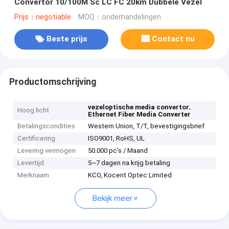
Convertor 10/100M Sc LC FC 20km Dubbele Vezel
Prijs：negotiable
MOQ：onderhandelingen
Beste prijs
Contact nu
Productomschrijving
,
vezeloptische media convertor
Hoog licht
Ethernet Fiber Media Converter
Betalingscondities
Western Union, T/T, bevestigingsbrief
Certificering
ISO9001, RoHS, UL
Levering vermogen
50.000 pc's / Maand
Levertijd
5~7 dagen na krijg betaling
Merknaam
KCO, Kocent Optec Limited
Bekijk meer