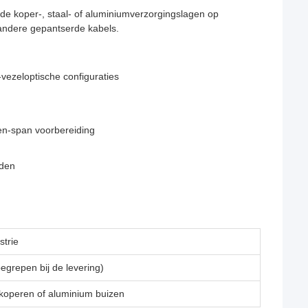
fde koper-, staal- of aluminiumverzorgingslagen op
 andere gepantserde kabels.
-vezeloptische configuraties
en-span voorbereiding
eden
strie
grepen bij de levering)
 koperen of aluminium buizen