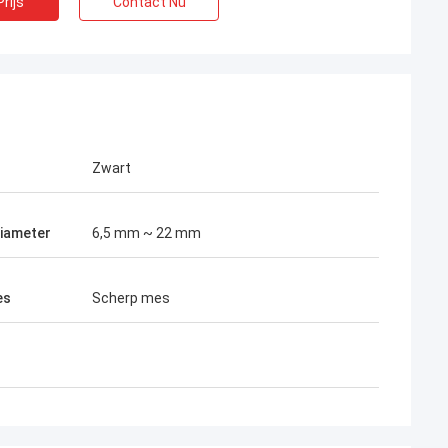
rijs
Contact Nu
Zwart
iameter
6,5 mm ~ 22 mm
Thai
 onze langdurige
es
Scherp mes
aar
e samen veel
onnector en FTTH-
de beste.Hun
kmantel van mijn