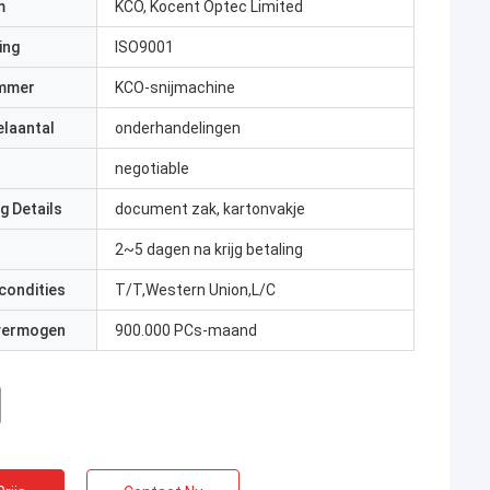
m
KCO, Kocent Optec Limited
ing
ISO9001
mmer
KCO-snijmachine
elaantal
onderhandelingen
negotiable
g Details
document zak, kartonvakje
2~5 dagen na krijg betaling
condities
T/T,Western Union,L/C
 vermogen
900.000 PCs-maand