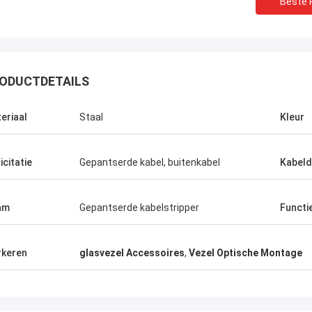
Beste P
ODUCTDETAILS
eriaal
Staal
Kleur
icitatie
Gepantserde kabel, buitenkabel
Kabeld
De heer Thang Nguyen
M. Henry 
 Optec Limited is een van onze
Kocent Optec Limited is
am
Gepantserde kabelstripper
Functi
rige partners, we bestellen elke
partner. In meer dan 10 j
2 tot 3 containers van 40' van
samenwerking winnen w
lice behuizing en glasvezel
projecten. Hun snelle c
keren
glasvezel Accessoires
,
Vezel Optische Montage
oires kwaliteit is erg mooiMet hun
dropkabelkwaliteit zijn 
winnen we veel telecomprojecten.
producten zijn nu de de
land..