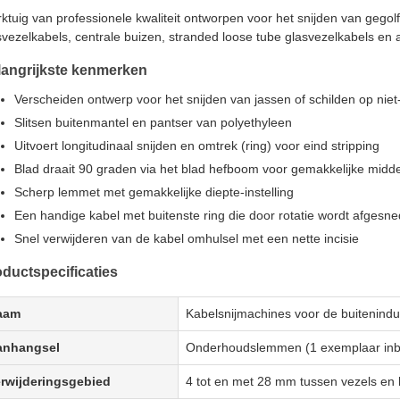
ktuig van professionele kwaliteit ontworpen voor het snijden van gegol
svezelkabels, centrale buizen, stranded loose tube glasvezelkabels en
langrijkste kenmerken
Verscheiden ontwerp voor het snijden van jassen of schilden op niet
Slitsen buitenmantel en pantser van polyethyleen
Uitvoert longitudinaal snijden en omtrek (ring) voor eind stripping
Blad draait 90 graden via het blad hefboom voor gemakkelijke midd
Scherp lemmet met gemakkelijke diepte-instelling
Een handige kabel met buitenste ring die door rotatie wordt afgesn
Snel verwijderen van de kabel omhulsel met een nette incisie
ductspecificaties
aam
Kabelsnijmachines voor de buitenindu
anhangsel
Onderhoudslemmen (1 exemplaar inbe
rwijderingsgebied
4 tot en met 28 mm tussen vezels en