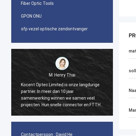
Fiber Optic Tools
GPON ONU
sfp vezel optische zendontvanger
PR
mat
soll
M. Pablo
Ik was verrast toen ik eerste orde met
Kocent
Na
Kocent Optec Limited in 2014 maakte.
langdu
Één container 40GP van GYXTW-kabel en
maand 
-
één container 20GP voor snelle
hen.Sp
Mar
schakelaar, flardkoord en adapter. Zij
access
beëindigden deze orde in 2 slechts weken.
steun 
Nu kopen wij ook velen type van FDB-doos
en de Doos van de Lassluiting van hen.
Contactpersoon :
David He