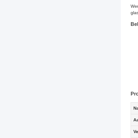
Wer
gla
Be
Pro
N
A
Ve