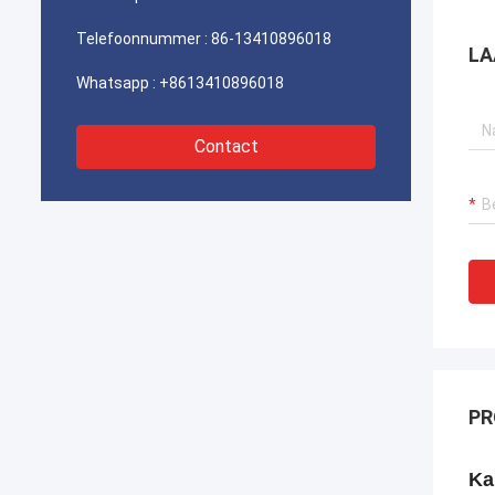
Hoop zullen wij op
telecommunicatiegebied sterker en
Telefoonnummer :
86-13410896018
LA
sterker zijn.
Whatsapp :
+8613410896018
Contact
PR
Ka