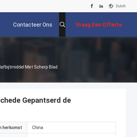
Dutch
Contacteer Ons
Vraag Een Offerte
Aan
afbijtmiddel Met Scherp Blad
lschede Gepantserd de
an herkomst
China