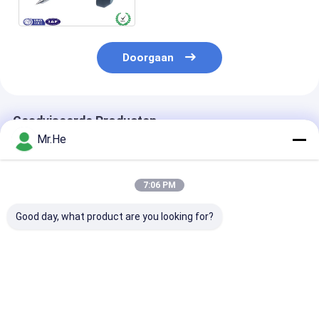
Stokkamer Elektro
Doorgaan
Geadviseerde Producten
Mr.He
7:06 PM
Good day, what product are you looking for?
Handbediende het
OTDR-Doos 100m
van het de
Lasapparaatmachine
200m 300m 500m
Foutenmerkte
0.01dB van de Vezel
SM van de Vezel
van 50mW VFL
Optische Fusie -
Optische Lancering
Visuele van de
0.04dB, dvp-750
de HEREN SR
Optische
Beste prijs
Beste prijs
Beste pri
Fusielasapparaat
Polypropyleen
Hulpmiddelen 