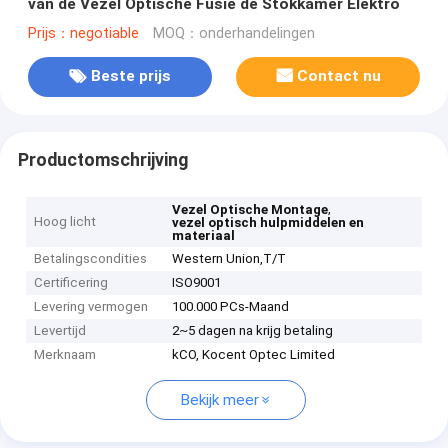
van de Vezel Optische Fusie de Stokkamer Elektro
Prijs：negotiable
MOQ：onderhandelingen
Beste prijs
Contact nu
Productomschrijving
,
Vezel Optische Montage
Hoog licht
vezel optisch hulpmiddelen en
materiaal
Betalingscondities
Western Union,T/T
Certificering
ISO9001
Levering vermogen
100.000 PCs-Maand
Levertijd
2~5 dagen na krijg betaling
Merknaam
kCO, Kocent Optec Limited
Bekijk meer