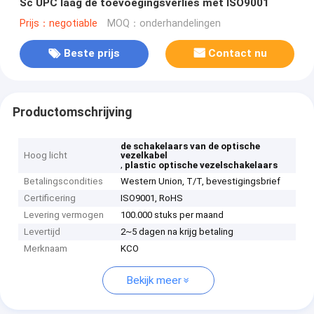
Sc UPC laag de toevoegingsverlies met ISO9001
Prijs：negotiable
MOQ：onderhandelingen
Beste prijs
Contact nu
Productomschrijving
de schakelaars van de optische
Hoog licht
vezelkabel
,
plastic optische vezelschakelaars
Betalingscondities
Western Union, T/T, bevestigingsbrief
Certificering
ISO9001, RoHS
Levering vermogen
100.000 stuks per maand
Levertijd
2~5 dagen na krijg betaling
Merknaam
KCO
Bekijk meer