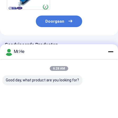
toevoegingsverlies met
ISO9001
Doorgaan
Geadviseerde Producten
Mr.He
6:28 AM
Good day, what product are you looking for?
De duplexfddi-
D4 glasvezel
LC-verbinding
Metalen kappen van
connector behuizing
glasvezelkabel
het de Assemblage
set / speciale
mm Mutilmode
Multimode
optische fiber
LC-
Zirconiumdioxyde
connector voor het
verbindingsbe
Beste prijs
Beste prijs
Beste pri
van de Vezel
maken van SM MM
met keramisch