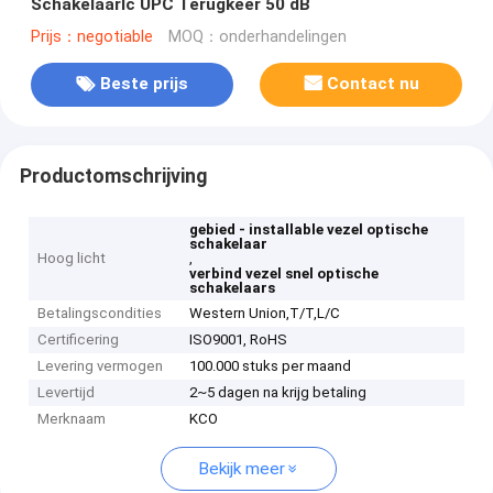
Schakelaarlc UPC Terugkeer 50 dB
Prijs：negotiable
MOQ：onderhandelingen
Beste prijs
Contact nu
Productomschrijving
gebied - installable vezel optische
schakelaar
Hoog licht
,
verbind vezel snel optische
schakelaars
Betalingscondities
Western Union,T/T,L/C
Certificering
ISO9001, RoHS
Levering vermogen
100.000 stuks per maand
Levertijd
2~5 dagen na krijg betaling
Merknaam
KCO
Bekijk meer