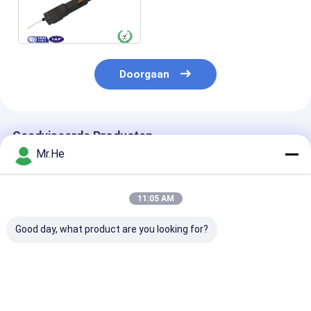
Schakelaarlc UPC
Terugkeer 50 dB
Doorgaan
Geadviseerde Producten
Mr.He
11:05 AM
Good day, what product are you looking for?
Van de
De pre Ingebedde
RoHSfc APC V
Schakelaarftth FC
Zwarte van de het
Optische Snell
PC van de vezel
Gebiedsassemblage
Schakelaar, Sn
Optische FC UPC
SM G657B3 van de
Assemblagesc