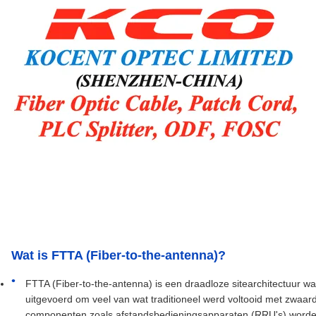
Wat is FTTA (Fiber-to-the-antenna)?
FTTA (Fiber-to-the-antenna) is een draadloze sitearchitectuur w
uitgevoerd om veel van wat traditioneel werd voltooid met zwaar
componenten zoals afstandsbedieningsapparaten (RRU's) worden