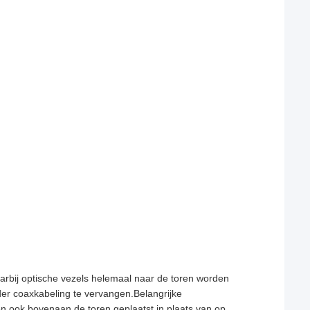
aarbij optische vezels helemaal naar de toren worden
der coaxkabeling te vervangen.Belangrijke
 ook bovenaan de toren geplaatst in plaats van op