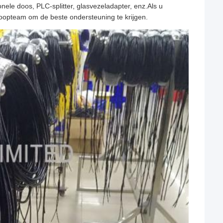
onele doos, PLC-splitter, glasvezeladapter, enz.Als u
oopteam om de beste ondersteuning te krijgen.