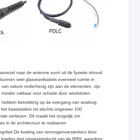
asvezel naar de antenne voort uit de fysieke inhoud
t kunnen veel glasvezelkabels evenveel ruimte in
 van nature onderhevig zijn aan de elementen, zijn
l minder vatbaar voor schade door windstoten.
e hebben betrekking op de overgang van analoog
het basisstation tot slechts ongeveer 100
ale verliezen. Dit maakt het mogelijk om
es in de architectuur te realiseren.
egriteit.De koeling van vermogenversterkers door
oor koeling met omgevingslucht van de RRH, waardoor