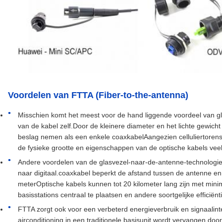
Voordelen van FTTA (Fiber-to-the-antenna)
Misschien komt het meest voor de hand liggende voordeel van gl
van de kabel zelf.Door de kleinere diameter en het lichte gewich
beslag nemen als een enkele coaxkabelAangezien celluliertorens
de fysieke grootte en eigenschappen van de optische kabels vee
Andere voordelen van de glasvezel-naar-de-antenne-technologi
naar digitaal.coaxkabel beperkt de afstand tussen de antenne en 
meterOptische kabels kunnen tot 20 kilometer lang zijn met minim
basisstations centraal te plaatsen en andere soortgelijke efficiënti
FTTA zorgt ook voor een verbeterd energieverbruik en signaalint
airconditioning in een traditionele basisunit wordt vervangen d