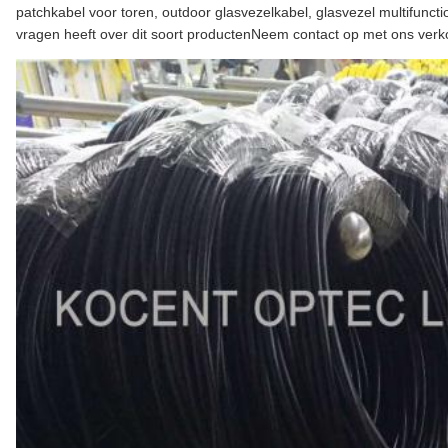
patchkabel voor toren, outdoor glasvezelkabel, glasvezel multifuncti
vragen heeft over dit soort productenNeem contact op met ons verk