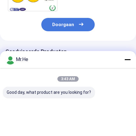
Optische Doorbraak
Doorgaan
Geadviseerde Producten
Mr.He
3:43 AM
Good day, what product are you looking for?
1fo 2fo 4fo Buiten
Buiten 144 Kernen
Lucht 6fo 12f
KFRP FRP FTTH
144 vezels GYTS
ASU glasvezelk
Drop fiber optics
Licht Gepantserde
Mini ADSS
kabel LSZH PVC
Gestrande Losse
Buitenglasveze
Buis Glasvezelkabel
100M 200M S
Beste prijs
Beste prijs
Beste pri
GYTS