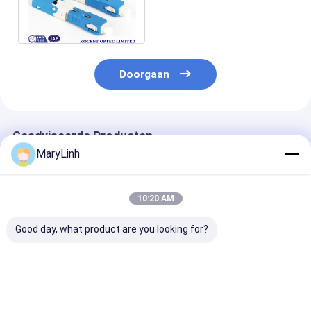
3,0 mm FTTX-oplossing
Product
Doorgaan
Geadviseerde Producten
MaryLinh
10:20 AM
Good day, what product are you looking for?
Van de
De pre Ingebedde
RoHSfc APC V
Schakelaarftth FC
Zwarte van de het
Optische Snell
PC van de vezel
Gebiedsassemblage
Schakelaar, Sn
Optische FC UPC
SM G657B3 van de
Assemblagesc