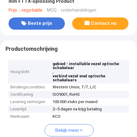
mm FTTX-oplossing Product
Prijs：negotiable
MOQ：onderhandelingen
Beste prijs
Contact nu
Productomschrijving
gebied - installable vezel optische
schakelaar
Hoog licht
,
verbind vezel snel optische
schakelaars
Betalingscondities
Western Union, T/T, L/C
Certificering
ISO9001, RoHS
Levering vermogen
100.000 stuks per maand
Levertijd
2~5 dagen na krijg betaling
Merknaam
KCO
Bekijk meer