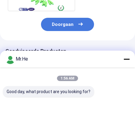
Doorgaan
Geadviseerde Producten
Mr.He
1:56 AM
Good day, what product are you looking for?
FTTA-de Vezel
Van de de Laars
De openluchtk
Optische Kabel
Gepantserd Vezel
van het Vezelfl
50/125 62.5/125
van Nokia NSN van
Kabel van het 
CPRI van Nokia NSN
de Vlechtkabels
Vezel Optische
van het Waterbewijs
Optisch Sc LC MPO
van Ericsson 
Beste prijs
Beste prijs
Beste pri
Multimode Duplex
E2000 Duplexom3
Gepantserde