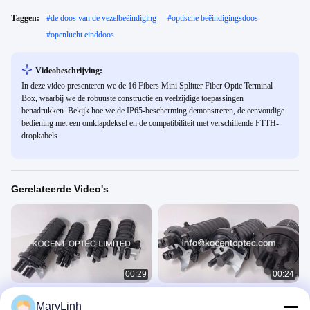
Taggen:
#
de doos van de vezelbeëindiging
#
optische beëindigingsdoos
#
openlucht einddoos
Videobeschrijving:
In deze video presenteren we de 16 Fibers Mini Splitter Fiber Optic Terminal
Box, waarbij we de robuuste constructie en veelzijdige toepassingen
benadrukken. Bekijk hoe we de IP65-bescherming demonstreren, de eenvoudige
bediening met een omklapdeksel en de compatibiliteit met verschillende FTTH-
dropkabels.
Gerelateerde Video's
00:29
00:24
Warmtekrimpbare poorten Verticaal
Verticale glasvezellasbehuizing
MaryLinh
type Optische vezellassluiting FOSC
接头盒视频