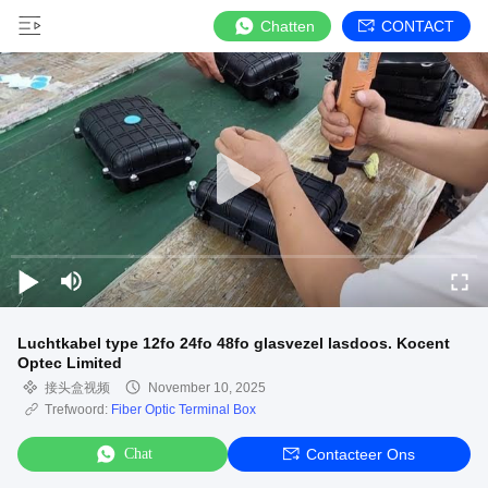
Chatten
CONTACT
Luchtkabel type 12fo 24fo 48fo glasvezel lasdoos. Kocent
Optec Limited
接头盒视频
November 10, 2025
Trefwoord:
Fiber Optic Terminal Box
Chat
Contacteer Ons