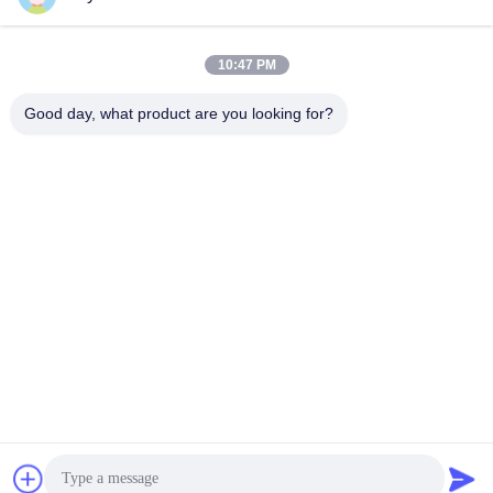
接头盒视频
June 16, 2021
June 16, 2021
10:47 PM
Good day, what product are you looking for?
00:28
00:17
Installatiegids van SC/UPC SC/APC
SC LC FC ST E2000 MTRJ MPO DIN
Glasvezel Snelle Connector Veld-
D4 Hybride Glasvezel Adapter
installeerbare Connector FIC
快接视频
适配器视频
November 10, 2025
June 16, 2021
00:21
00:24
Outdoor glasvezelkabel ADSS
KCO Fiber, glasvezelkabelfabriek,
GYXTW GYTS GYTA GYXTC8S ASU
glasvezelkabelfabrikant,
8fo 12fo 24fo 36fo 48fo 72fo 96fo
glasvezelkabelleverancier
Optische Vezelkabel
Optische Vezelkabel
144fo